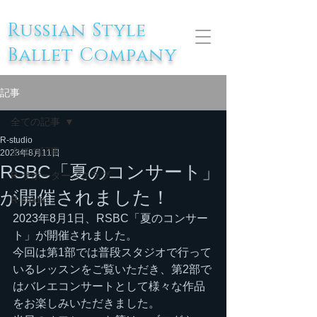
Russian Style
Ballet Company
記事
全ての記事
R-studio
全ての記事
2023年8月11日
RSBC「夏のコンサート」
R-サポーターズクラブ
が開催されました！
R-studio
2023年8月1日、RSBC「夏のコンサー
ト」が開催されました。
今回は第1部では普段スタジオで行って
いるレッスンをご覧いただき、第2部で
はバレエコンサートとして様々な作品
をお楽しみいただきました。