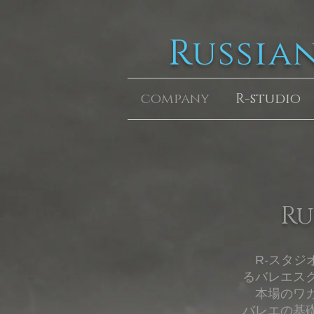
Russia
company
R-studio
Ru
R-スタジ
るバレエス
本場のワガ
バレエの基