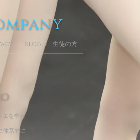
Company
tact
Blog
生徒の方
io
レエを学べ
に体系的に