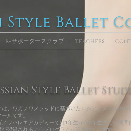
n Style Ballet 
R-サポーターズクラブ
teachers
con
ssian Style Ballet Stud
オは、ワガノワメソッドに基づいたロシアスタイルのバ
クールです。
ノワバレエアカデミーでは1年生から8年生までの期間
礎が習得されるようプログラムが組まれています。