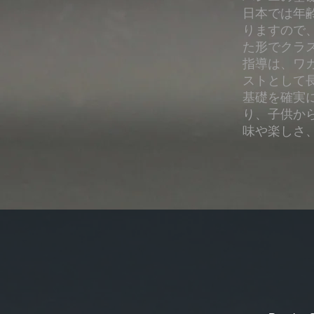
日本では年
りますので
た形でクラ
指導は、ワ
ストとして
​基礎を確
り、子供か
味や楽しさ