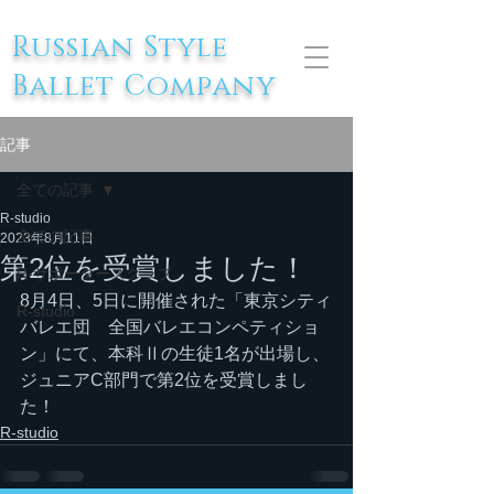
Russian Style
Ballet Company
記事
全ての記事
R-studio
全ての記事
2023年8月11日
第2位を受賞しました！
R-サポーターズクラブ
8月4日、5日に開催された「東京シティ
R-studio
バレエ団　全国バレエコンペティショ
ン」にて、本科Ⅱの生徒1名が出場し、
ジュニアC部門で第2位を受賞しまし
た！
R-studio