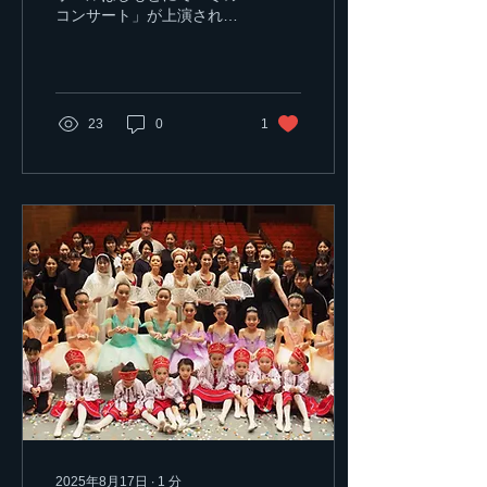
コンサート」が上演されま
した！ ご来場いただいた皆
様、ご協力してくださった
皆様、ありがとうございま
した！
23
0
1
2025年8月17日
∙
1
分