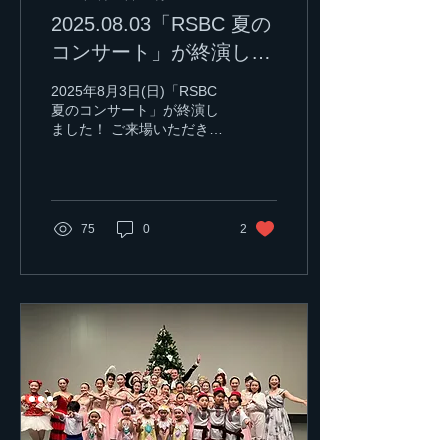
2025.08.03「RSBC 夏の
コンサート」が終演しま
した！
2025年8月3日(日)「RSBC
夏のコンサート」が終演し
ました！ ご来場いただきま
して誠にありがとうござい
ました！ 相模原南市民ホー
ルでのコンサートは今回が
最後となります。 R-
STUDIO第1回目の公開レ
75
0
2
ッスンから共に様々な舞台
を創り上げてきた思い出深
い会場です。