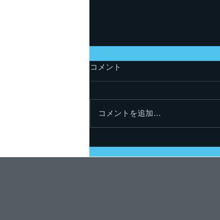
コメント
コメントを追加…
RSBC「冬のコンサート」が
終演しました！